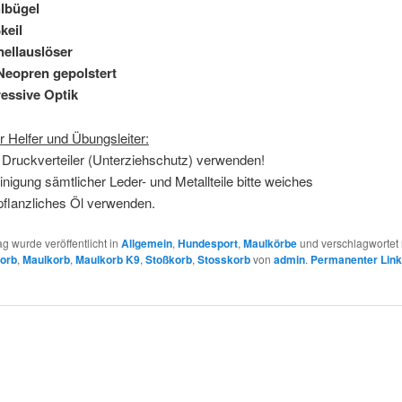
lbügel
keil
ellauslöser
Neopren gepolstert
essive Optik
r Helfer und Übungsleiter:
 Druckverteiler (Unterziehschutz) verwenden!
inigung sämtlicher Leder- und Metallteile bitte weiches
pflanzliches Öl verwenden.
ag wurde veröffentlicht in
Allgemein
,
Hundesport
,
Maulkörbe
und verschlagwortet 
orb
,
Maulkorb
,
Maulkorb K9
,
Stoßkorb
,
Stosskorb
von
admin
.
Permanenter Lin