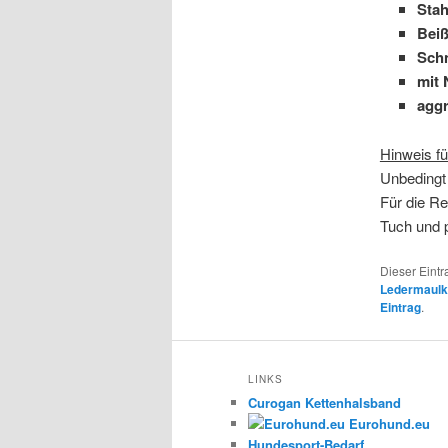
Stah
Beiß
Schn
mit 
aggr
Hinweis fü
Unbedingt
Für die Re
Tuch und 
Dieser Eintr
Ledermaulk
Eintrag
.
LINKS
Curogan Kettenhalsband
Eurohund.eu
Hundesport-Bedarf