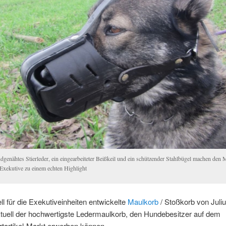
dgenähtes Stierleder, ein eingearbeiteter Beißkeil und ein schützender Stahlbügel machen den
Exekutive zu einem echten Highlight
ll für die Exekutiveinheiten entwickelte
Maulkorb
/ Stoßkorb von Juli
ktuell der hochwertigste Ledermaulkorb, den Hundebesitzer auf dem
tartikel-Markt erwerben können.