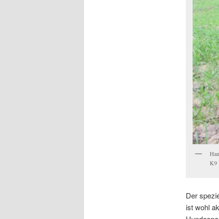
Han
K9 
Der spezie
ist wohl a
Hundespor