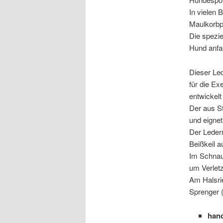
In vielen 
Maulkorbpf
Die spezie
Hund anfa
Dieser Led
für die Ex
entwickelt
Der aus St
und eignet
Der Leder
Beißkeil a
Im Schnau
um Verlet
Am Halsrie
Sprenger (
hand