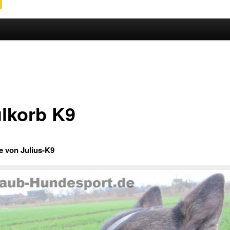
hseln
lkorb K9
 von Julius-K9