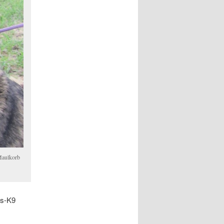
 Maulkorb
us-K9