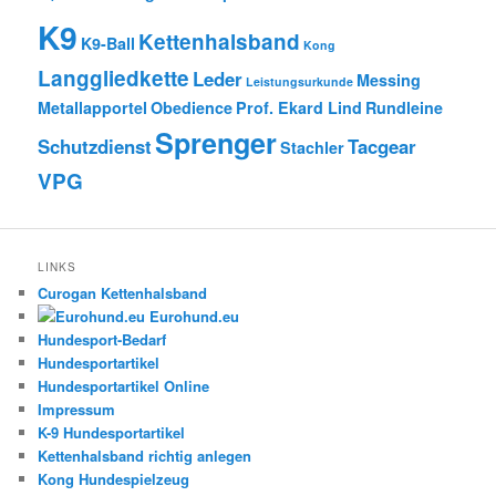
K9
Kettenhalsband
K9-Ball
Kong
Langgliedkette
Leder
Messing
Leistungsurkunde
Metallapportel
Obedience
Prof. Ekard Lind
Rundleine
Sprenger
Schutzdienst
Tacgear
Stachler
VPG
LINKS
Curogan Kettenhalsband
Eurohund.eu
Hundesport-Bedarf
Hundesportartikel
Hundesportartikel Online
Impressum
K-9 Hundesportartikel
Kettenhalsband richtig anlegen
Kong Hundespielzeug