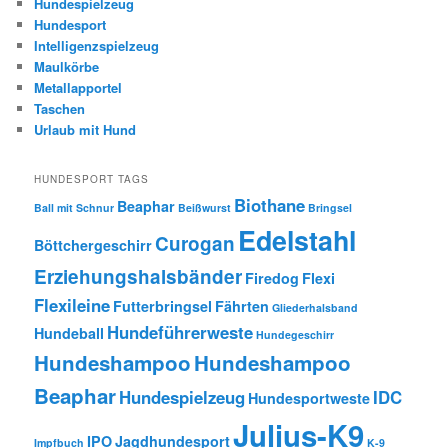
Hundespielzeug
Hundesport
Intelligenzspielzeug
Maulkörbe
Metallapportel
Taschen
Urlaub mit Hund
HUNDESPORT TAGS
Biothane
Beaphar
Ball mit Schnur
Beißwurst
Bringsel
Edelstahl
Curogan
Böttchergeschirr
Erziehungshalsbänder
Firedog
Flexi
Flexileine
Futterbringsel
Fährten
Gliederhalsband
Hundeführerweste
Hundeball
Hundegeschirr
Hundeshampoo
Hundeshampoo
Beaphar
Hundespielzeug
IDC
Hundesportweste
Julius-K9
IPO
Jagdhundesport
Impfbuch
K-9