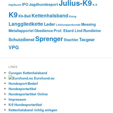
Julius-K9
IPO
Jagdhundesport
Impfbuch
K-9
K9
Kettenhalsband
K9-Ball
Kong
Langgliedkette
Leder
Messing
Leistungsurkunde
Metallapportel
Obedience
Prof. Ekard Lind
Rundleine
Sprenger
Schutzdienst
Tacgear
Stachler
VPG
LINKS
Curogan Kettenhalsband
Eurohund.eu
Hundesport-Bedarf
Hundesportartikel
Hundesportartikel Online
Impressum
K-9 Hundesportartikel
Kettenhalsband richtig anlegen