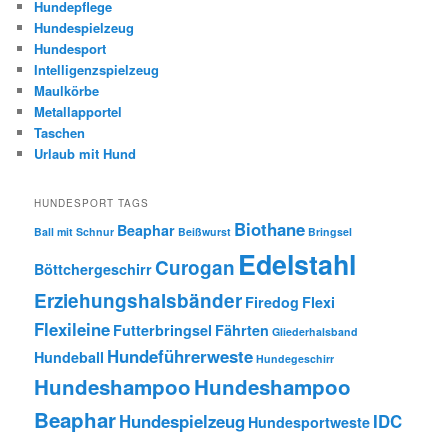
Hundepflege
Hundespielzeug
Hundesport
Intelligenzspielzeug
Maulkörbe
Metallapportel
Taschen
Urlaub mit Hund
HUNDESPORT TAGS
Biothane
Beaphar
Ball mit Schnur
Beißwurst
Bringsel
Edelstahl
Curogan
Böttchergeschirr
Erziehungshalsbänder
Firedog
Flexi
Flexileine
Futterbringsel
Fährten
Gliederhalsband
Hundeführerweste
Hundeball
Hundegeschirr
Hundeshampoo
Hundeshampoo
Beaphar
Hundespielzeug
IDC
Hundesportweste