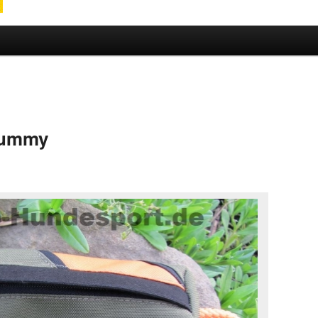
hseln
dummy