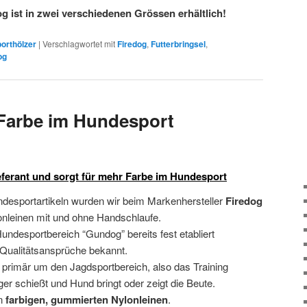
ist in zwei verschiedenen Grössen erhältlich!
orthölzer
|
Verschlagwortet mit
Firedog
,
Futterbringsel
,
og
 Farbe im Hundesport
eferant und sorgt für mehr Farbe im Hundesport
desportartikeln wurden wir beim Markenhersteller
Firedog
lonleinen mit und ohne Handschlaufe.
Hundesportbereich “Gundog” bereits fest etabliert
 Qualitätsansprüche bekannt.
primär um den Jagdsportbereich, also das Training
r schießt und Hund bringt oder zeigt die Beute.
en
farbigen, gummierten Nylonleinen
.