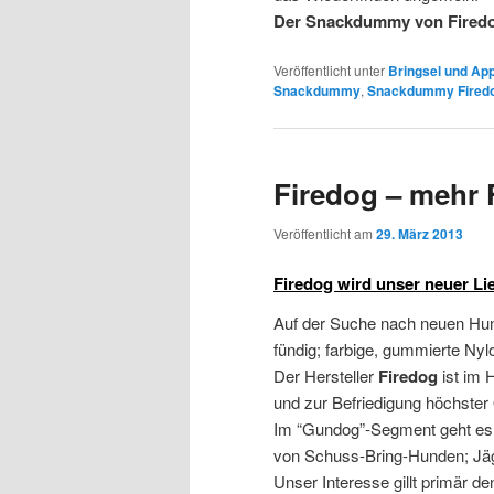
Der Snackdummy von Firedog 
Veröffentlicht unter
Bringsel und App
Snackdummy
,
Snackdummy Fired
Firedog – mehr
Veröffentlicht am
29. März 2013
Firedog wird unser neuer Li
Auf der Suche nach neuen Hun
fündig; farbige, gummierte Ny
Der Hersteller
Firedog
ist im 
und zur Befriedigung höchster
Im “Gundog”-Segment geht es 
von Schuss-Bring-Hunden; Jäge
Unser Interesse gillt primär d