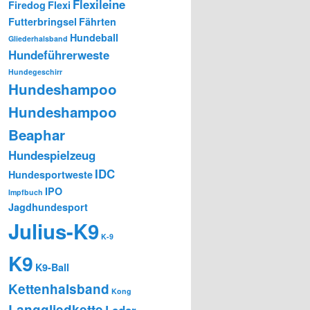
Flexileine
Firedog
Flexi
Futterbringsel
Fährten
Hundeball
Gliederhalsband
Hundeführerweste
Hundegeschirr
Hundeshampoo
Hundeshampoo
Beaphar
Hundespielzeug
IDC
Hundesportweste
IPO
Impfbuch
Jagdhundesport
Julius-K9
K-9
K9
K9-Ball
Kettenhalsband
Kong
Langgliedkette
Leder