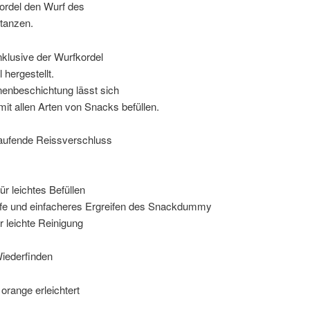
kordel den Wurf des
tanzen.
nklusive der Wurfkordel
 hergestellt.
enbeschichtung lässt sich
t allen Arten von Snacks befüllen.
laufende Reissverschluss
r leichtes Befüllen
rfe und einfacheres Ergreifen des Snackdummy
r leichte Reinigung
Wiederfinden
orange erleichtert