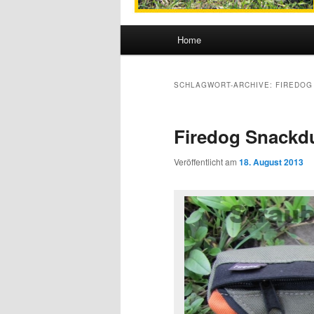
Hauptmenü
Home
Zum Inhalt wechseln
Zum sekundären Inhalt wec
SCHLAGWORT-ARCHIVE:
FIREDOG
Firedog Snack
Veröffentlicht am
18. August 2013