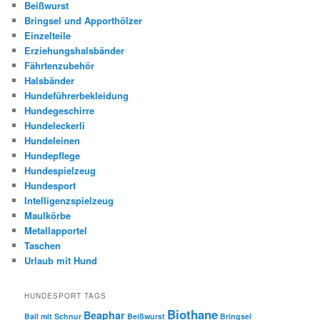
Beißwurst
Bringsel und Apporthölzer
Einzelteile
Erziehungshalsbänder
Fährtenzubehör
Halsbänder
Hundeführerbekleidung
Hundegeschirre
Hundeleckerli
Hundeleinen
Hundepflege
Hundespielzeug
Hundesport
Intelligenzspielzeug
Maulkörbe
Metallapportel
Taschen
Urlaub mit Hund
HUNDESPORT TAGS
Biothane
Beaphar
Ball mit Schnur
Beißwurst
Bringsel