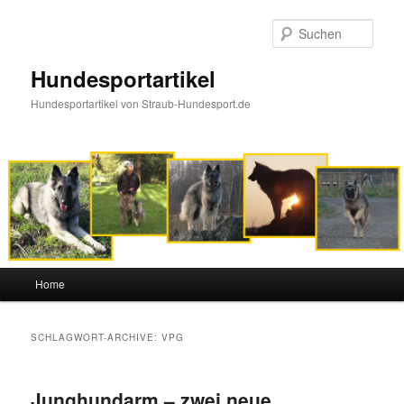
Such
Hundesportartikel
Hundesportartikel von Straub-Hundesport.de
Hauptmenü
Home
Zum Inhalt wechseln
Zum sekundären Inhalt wechseln
SCHLAGWORT-ARCHIVE:
VPG
Junghundarm – zwei neue