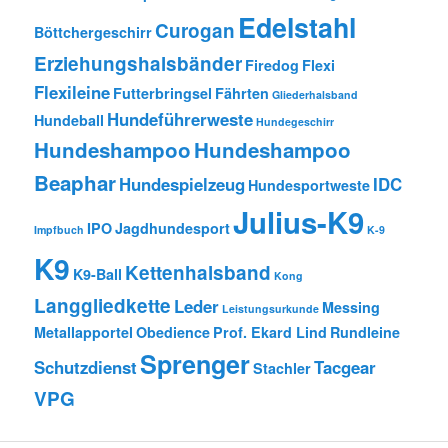
Edelstahl
Curogan
Böttchergeschirr
Erziehungshalsbänder
Firedog
Flexi
Flexileine
Futterbringsel
Fährten
Gliederhalsband
Hundeführerweste
Hundeball
Hundegeschirr
Hundeshampoo
Hundeshampoo
Beaphar
Hundespielzeug
IDC
Hundesportweste
Julius-K9
IPO
Jagdhundesport
Impfbuch
K-9
K9
Kettenhalsband
K9-Ball
Kong
Langgliedkette
Leder
Messing
Leistungsurkunde
Metallapportel
Obedience
Prof. Ekard Lind
Rundleine
Sprenger
Schutzdienst
Tacgear
Stachler
VPG